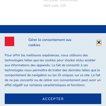
Mis à jour: 19-05-2026
Nbre vues: 125
Gérer le consentement aux
cookies
Pour offrir les meilleures expériences, nous utilisons des
technologies telles que les cookies pour stocker et/ou accéder
6 Boulevard de Pesaro 92000 Nanterre
aux informations des appareils. Le fait de consentir à ces
technologies nous permettra de traiter des données telles que le
contact@axiva.org
comportement de navigation ou les ID uniques sur ce site. Le fait
de ne pas consentir ou de retirer son consentement peut avoir un
effet négatif sur certaines caractéristiques et fonctions.
ACCEPTER